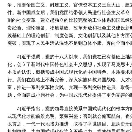
争，推翻帝国主义、封建主义、官僚资本主义三座大山，建
件。新中国成立后，我们党团结带领人民进行社会主义革命
刻的社会变革，建立起独立的比较完整的工业体系和国民经
贵经验、理论准备、物质基础。改革开放和社会主义建设新
践基础上的理论创新、制度创新、文化创新以及其他各方面
突破，实现了人民生活从温饱不足到总体小康、奔向全面小
习近平强调，党的十八大以来，我们党在已有基础上继
化，创立了新时代中国特色社会主义思想，实现了马克思主
本质的认识，概括形成中国式现代化的中国特色、本质要求
行。我们在战略上不断完善，深入实施科教兴国战略、人才
富，推进一系列变革性实践、实现一系列突破性进展、取得
题，全面建成小康社会，为中国式现代化提供了更为完善的
习近平指出，党的领导直接关系中国式现代化的根本方
式现代化才能前景光明、繁荣兴盛；否则就会偏离航向、丧
以贯之，一代一代地接力推进，取得了举世瞩目、彪炳史册
机制弊端，为中国式现代化注入不竭动力。党的领导凝聚建