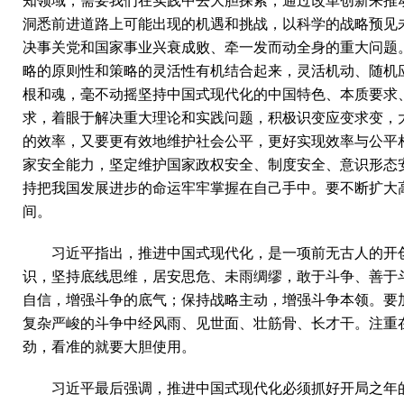
知领域，需要我们在实践中去大胆探索，通过改革创新来推
洞悉前进道路上可能出现的机遇和挑战，以科学的战略预见
决事关党和国家事业兴衰成败、牵一发而动全身的重大问题
略的原则性和策略的灵活性有机结合起来，灵活机动、随机
根和魂，毫不动摇坚持中国式现代化的中国特色、本质要求
求，着眼于解决重大理论和实践问题，积极识变应变求变，
的效率，又要更有效地维护社会公平，更好实现效率与公平
家安全能力，坚定维护国家政权安全、制度安全、意识形态
持把我国发展进步的命运牢牢掌握在自己手中。要不断扩大
间。
习近平指出，推进中国式现代化，是一项前无古人的开
识，坚持底线思维，居安思危、未雨绸缪，敢于斗争、善于
自信，增强斗争的底气；保持战略主动，增强斗争本领。要
复杂严峻的斗争中经风雨、见世面、壮筋骨、长才干。注重
劲，看准的就要大胆使用。
习近平最后强调，推进中国式现代化必须抓好开局之年